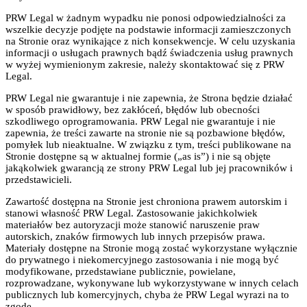
PRW Legal w żadnym wypadku nie ponosi odpowiedzialności za
wszelkie decyzje podjęte na podstawie informacji zamieszczonych
na Stronie oraz wynikające z nich konsekwencje. W celu uzyskania
informacji o usługach prawnych bądź świadczenia usług prawnych
w wyżej wymienionym zakresie, należy skontaktować się z PRW
Legal.
PRW Legal nie gwarantuje i nie zapewnia, że Strona będzie działać
w sposób prawidłowy, bez zakłóceń, błędów lub obecności
szkodliwego oprogramowania. PRW Legal nie gwarantuje i nie
zapewnia, że treści zawarte na stronie nie są pozbawione błędów,
pomyłek lub nieaktualne. W związku z tym, treści publikowane na
Stronie dostępne są w aktualnej formie („as is”) i nie są objęte
jakąkolwiek gwarancją ze strony PRW Legal lub jej pracowników i
przedstawicieli.
Zawartość dostępna na Stronie jest chroniona prawem autorskim i
stanowi własność PRW Legal. Zastosowanie jakichkolwiek
materiałów bez autoryzacji może stanowić naruszenie praw
autorskich, znaków firmowych lub innych przepisów prawa.
Materiały dostępne na Stronie mogą zostać wykorzystane wyłącznie
do prywatnego i niekomercyjnego zastosowania i nie mogą być
modyfikowane, przedstawiane publicznie, powielane,
rozprowadzane, wykonywane lub wykorzystywane w innych celach
publicznych lub komercyjnych, chyba że PRW Legal wyrazi na to
zgodę.